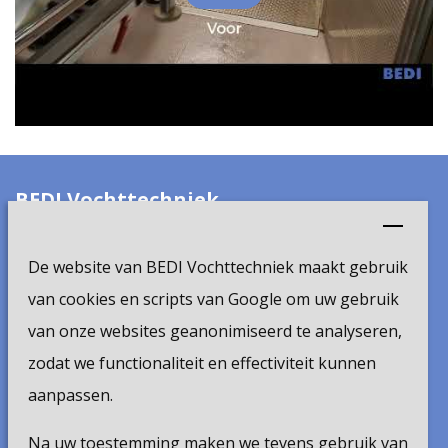
BEDI Vochttechniek
De Steeg 24
De website van BEDI Vochttechniek maakt gebruik
6333 AP Schimmert
van cookies en scripts van Google om uw gebruik
van onze websites geanonimiseerd te analyseren,
t.
+31 (0)45 524 10 63
zodat we functionaliteit en effectiviteit kunnen
e.
info@bedi.nl
aanpassen.
Volg ons
Na uw toestemming maken we tevens gebruik van