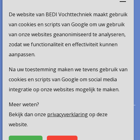
De Steeg 24
De website van BEDI Vochttechniek maakt gebruik
6333 AP Schimmert
van cookies en scripts van Google om uw gebruik
van onze websites geanonimiseerd te analyseren,
t.
+31 (0)45 524 10 63
zodat we functionaliteit en effectiviteit kunnen
e.
info@bedi.nl
aanpassen.
Volg ons
Na uw toestemming maken we tevens gebruik van
cookies en scripts van Google om social media
integratie op onze websites mogelijk te maken.
Meer weten?
Bekijk dan onze
privacyverklaring
op deze
Privacy policy
website.
Disclaimer